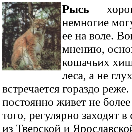
Рысь
— хорош
немногие могу
ее на воле. В
мнению, осно
кошачьих хищ
леса, а не глу
встречается гораздо реже
постоянно живет не более
того, регулярно заходят 
из Тверской и Ярославской