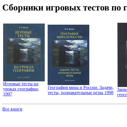
Сборники игровых тестов по 
Игровые тесты на
География мира и России. Задачи,
уроках географии,
Зани
тесты, познавательные игры 1998
1997
геог
Все книги