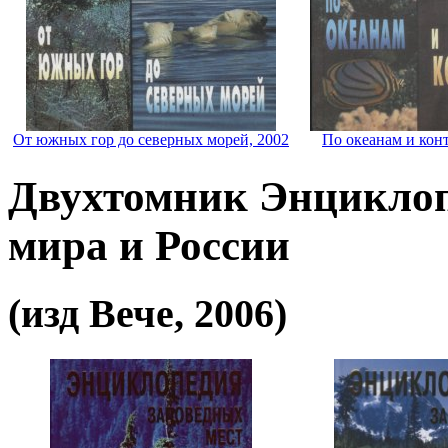
От южных гор до северных морей, 2002
По океанам и кон
Двухтомник Энциклоп
мира и России
(изд Вече, 2006)