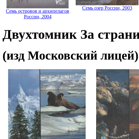
Семь озер России, 2003
Семь островов и архипелагов
России, 2004
Двухтомник За стран
(изд Московский лицей)